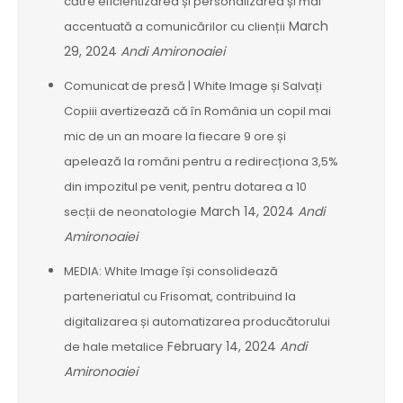
către eficientizarea și personalizarea și mai
March
accentuată a comunicărilor cu clienții
29, 2024
Andi Amironoaiei
Comunicat de presă | White Image și Salvați
Copiii avertizează că în România un copil mai
mic de un an moare la fiecare 9 ore și
apelează la români pentru a redirecționa 3,5%
din impozitul pe venit, pentru dotarea a 10
March 14, 2024
Andi
secții de neonatologie
Amironoaiei
MEDIA: White Image își consolidează
parteneriatul cu Frisomat, contribuind la
digitalizarea și automatizarea producătorului
February 14, 2024
Andi
de hale metalice
Amironoaiei