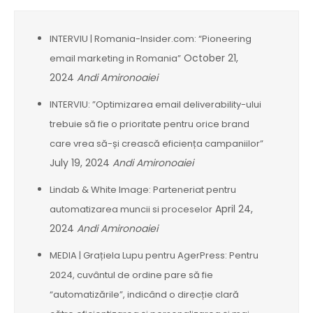
INTERVIU | Romania-Insider.com: “Pioneering
October 21,
email marketing in Romania”
2024
Andi Amironoaiei
INTERVIU: ”Optimizarea email deliverability-ului
trebuie să fie o prioritate pentru orice brand
care vrea să-și crească eficiența campaniilor”
July 19, 2024
Andi Amironoaiei
Lindab & White Image: Parteneriat pentru
April 24,
automatizarea muncii si proceselor
2024
Andi Amironoaiei
MEDIA | Grațiela Lupu pentru AgerPress: Pentru
2024, cuvântul de ordine pare să fie
“automatizările”, indicând o direcție clară