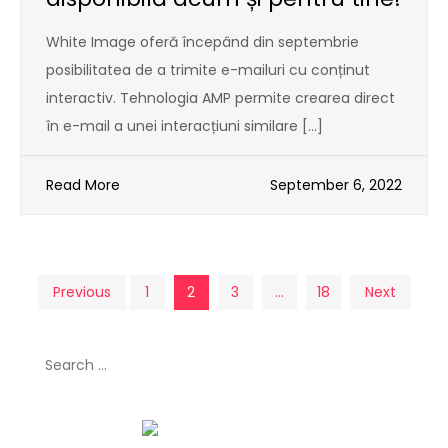
White Image oferă începând din septembrie
posibilitatea de a trimite e-mailuri cu conținut
interactiv. Tehnologia AMP permite crearea direct
în e-mail a unei interacțiuni similare […]
Read More
September 6, 2022
Posts
Previous
1
2
3
…
18
Next
pagination
Search
for: