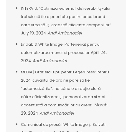
INTERVIU: ”Optimizarea email deliverability-ului
trebuie să fie o prioritate pentru orice brand
care vrea să-și crească eficiența campaniilor”
July 19, 2024
Andi Amironoaiei
Lindab & White Image: Parteneriat pentru
April 24,
automatizarea muncii si proceselor
2024
Andi Amironoaiei
MEDIA | Grațiela Lupu pentru AgerPress: Pentru
2024, cuvântul de ordine pare să fie
“automatizările”, indicând o direcție clară
către eficientizarea și personalizarea și mai
March
accentuată a comunicărilor cu clienții
29, 2024
Andi Amironoaiei
Comunicat de presă | White Image și Salvați