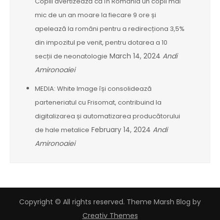
Copiii avertizează că în România un copil mai
mic de un an moare la fiecare 9 ore și
apelează la români pentru a redirecționa 3,5%
din impozitul pe venit, pentru dotarea a 10
March 14, 2024
Andi
secții de neonatologie
Amironoaiei
MEDIA: White Image își consolidează
parteneriatul cu Frisomat, contribuind la
digitalizarea și automatizarea producătorului
February 14, 2024
Andi
de hale metalice
Amironoaiei
Copyright © All rights reserved. Theme Marsh Blog by
Creativ Themes