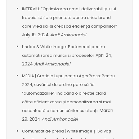
INTERVIU: ”Optimizarea email deliverability-ului
trebuie să fie o prioritate pentru orice brand
care vrea să-și crească eficiența campaniilor”
July 19, 2024
Andi Amironoaiei
Lindab & White Image: Parteneriat pentru
April 24,
automatizarea muncii si proceselor
2024
Andi Amironoaiei
MEDIA | Grațiela Lupu pentru AgerPress: Pentru
2024, cuvântul de ordine pare să fie
“automatizările”, indicând o direcție clară
către eficientizarea și personalizarea și mai
March
accentuată a comunicărilor cu clienții
29, 2024
Andi Amironoaiei
Comunicat de presă | White Image și Salvați