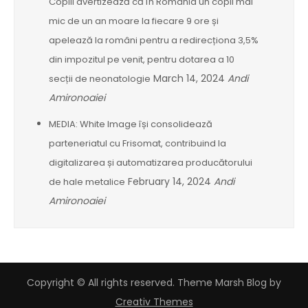
Copiii avertizează că în România un copil mai
mic de un an moare la fiecare 9 ore și
apelează la români pentru a redirecționa 3,5%
din impozitul pe venit, pentru dotarea a 10
March 14, 2024
Andi
secții de neonatologie
Amironoaiei
MEDIA: White Image își consolidează
parteneriatul cu Frisomat, contribuind la
digitalizarea și automatizarea producătorului
February 14, 2024
Andi
de hale metalice
Amironoaiei
Copyright © All rights reserved. Theme Marsh Blog by
Creativ Themes