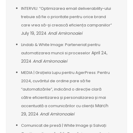
INTERVIU: ”Optimizarea email deliverability-ului
trebuie să fie o prioritate pentru orice brand
care vrea să-și crească eficiența campaniilor”
July 19, 2024
Andi Amironoaiei
Lindab & White Image: Parteneriat pentru
April 24,
automatizarea muncii si proceselor
2024
Andi Amironoaiei
MEDIA | Grațiela Lupu pentru AgerPress: Pentru
2024, cuvântul de ordine pare să fie
“automatizările”, indicând o direcție clară
către eficientizarea și personalizarea și mai
March
accentuată a comunicărilor cu clienții
29, 2024
Andi Amironoaiei
Comunicat de presă | White Image și Salvați