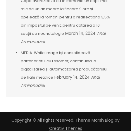
Copiii avertizează că în România un copil mai
mic de un an moare la fiecare 9 ore și
apelează la români pentru a redirecționa 3,5%
din impozitul pe venit, pentru dotarea a 10
March 14, 2024
Andi
secții de neonatologie
Amironoaiei
MEDIA: White Image își consolidează
parteneriatul cu Frisomat, contribuind la
digitalizarea și automatizarea producătorului
February 14, 2024
Andi
de hale metalice
Amironoaiei
Copyright © All rights reserved. Theme Marsh Blog by
Creativ Themes