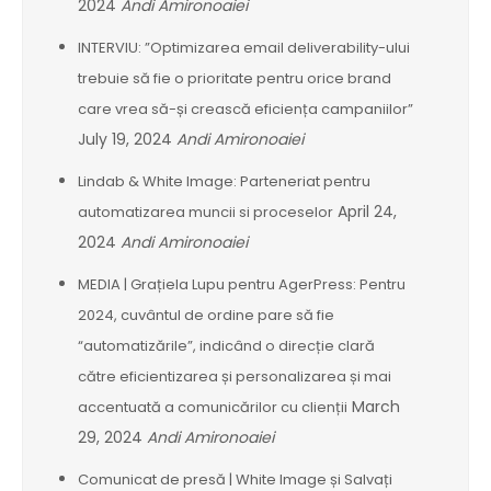
2024
Andi Amironoaiei
INTERVIU: ”Optimizarea email deliverability-ului
trebuie să fie o prioritate pentru orice brand
care vrea să-și crească eficiența campaniilor”
July 19, 2024
Andi Amironoaiei
Lindab & White Image: Parteneriat pentru
April 24,
automatizarea muncii si proceselor
2024
Andi Amironoaiei
MEDIA | Grațiela Lupu pentru AgerPress: Pentru
2024, cuvântul de ordine pare să fie
“automatizările”, indicând o direcție clară
către eficientizarea și personalizarea și mai
March
accentuată a comunicărilor cu clienții
29, 2024
Andi Amironoaiei
Comunicat de presă | White Image și Salvați