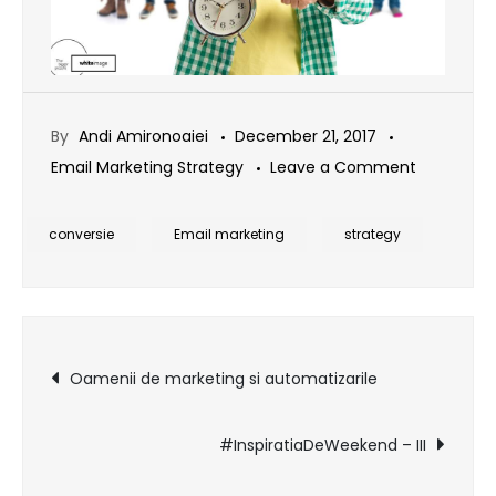
By
Andi Amironoaiei
December 21, 2017
on
Email Marketing Strategy
Leave a Comment
8
secunde
conversie
Email marketing
strategy
pentru
a
crea
Post
o
Oamenii de marketing si automatizarile
conversie
navigation
#InspiratiaDeWeekend – III