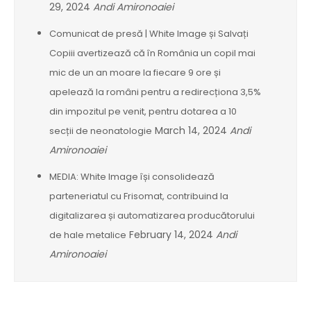
29, 2024
Andi Amironoaiei
Comunicat de presă | White Image și Salvați
Copiii avertizează că în România un copil mai
mic de un an moare la fiecare 9 ore și
apelează la români pentru a redirecționa 3,5%
din impozitul pe venit, pentru dotarea a 10
March 14, 2024
Andi
secții de neonatologie
Amironoaiei
MEDIA: White Image își consolidează
parteneriatul cu Frisomat, contribuind la
digitalizarea și automatizarea producătorului
February 14, 2024
Andi
de hale metalice
Amironoaiei