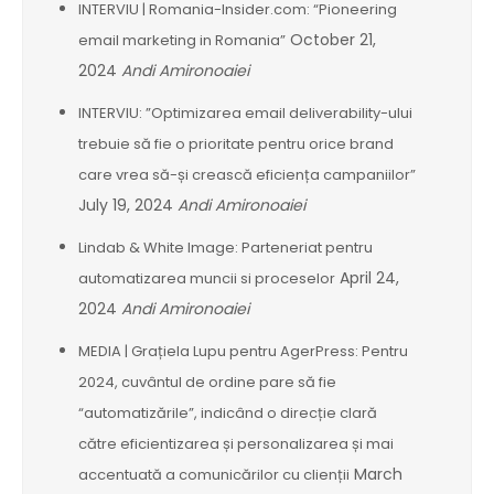
INTERVIU | Romania-Insider.com: “Pioneering
October 21,
email marketing in Romania”
2024
Andi Amironoaiei
INTERVIU: ”Optimizarea email deliverability-ului
trebuie să fie o prioritate pentru orice brand
care vrea să-și crească eficiența campaniilor”
July 19, 2024
Andi Amironoaiei
Lindab & White Image: Parteneriat pentru
April 24,
automatizarea muncii si proceselor
2024
Andi Amironoaiei
MEDIA | Grațiela Lupu pentru AgerPress: Pentru
2024, cuvântul de ordine pare să fie
“automatizările”, indicând o direcție clară
către eficientizarea și personalizarea și mai
March
accentuată a comunicărilor cu clienții