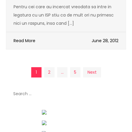
Pentru cei care au incercat vreodata sa intre in
legatura cu un ISP stiu ca de mult ori nu primesc
nici un raspuns, insa cand […]
Read More
June 28, 2012
Posts
1
2
…
5
Next
pagination
Search
for: