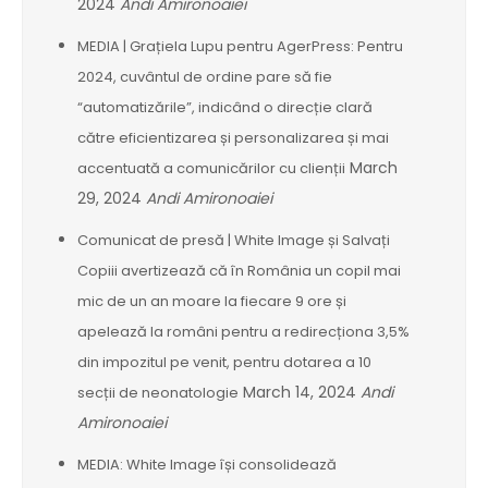
2024
Andi Amironoaiei
MEDIA | Grațiela Lupu pentru AgerPress: Pentru
2024, cuvântul de ordine pare să fie
“automatizările”, indicând o direcție clară
către eficientizarea și personalizarea și mai
March
accentuată a comunicărilor cu clienții
29, 2024
Andi Amironoaiei
Comunicat de presă | White Image și Salvați
Copiii avertizează că în România un copil mai
mic de un an moare la fiecare 9 ore și
apelează la români pentru a redirecționa 3,5%
din impozitul pe venit, pentru dotarea a 10
March 14, 2024
Andi
secții de neonatologie
Amironoaiei
MEDIA: White Image își consolidează