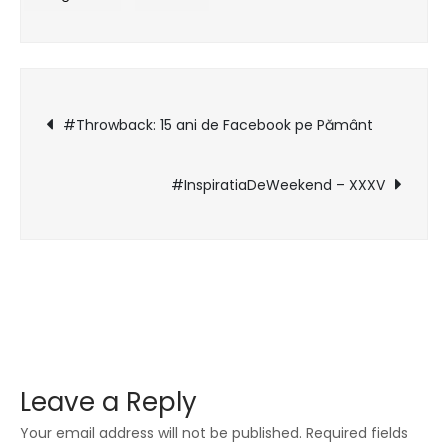
reclamele
video
sunt
irosite
Post
cu
#Throwback: 15 ani de Facebook pe Pământ
targetarea
navigation
standard
#InspiratiaDeWeekend – XXXV
Leave a Reply
Your email address will not be published.
Required fields