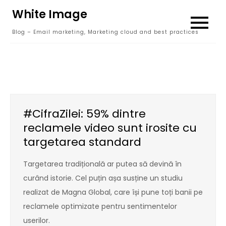
Skip
White Image
to
Blog – Email marketing, Marketing cloud and best practices
content
#CifraZilei: 59% dintre
reclamele video sunt irosite cu
targetarea standard
Targetarea tradițională ar putea să devină în
curând istorie. Cel puțin așa susține un studiu
realizat de Magna Global, care își pune toți banii pe
reclamele optimizate pentru sentimentelor
userilor.