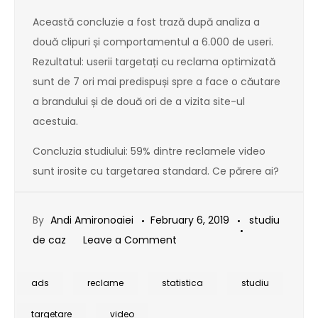
Această concluzie a fost trază după analiza a
două clipuri și comportamentul a 6.000 de useri.
Rezultatul: userii targetați cu reclama optimizată
sunt de 7 ori mai predispuși spre a face o căutare
a brandului și de două ori de a vizita site-ul
acestuia.
Concluzia studiului: 59% dintre reclamele video
sunt irosite cu targetarea standard. Ce părere ai?
By
Andi Amironoaiei
February 6, 2019
studiu
on
de caz
Leave a Comment
#CifraZilei:
59%
ads
reclame
statistica
studiu
dintre
targetare
video