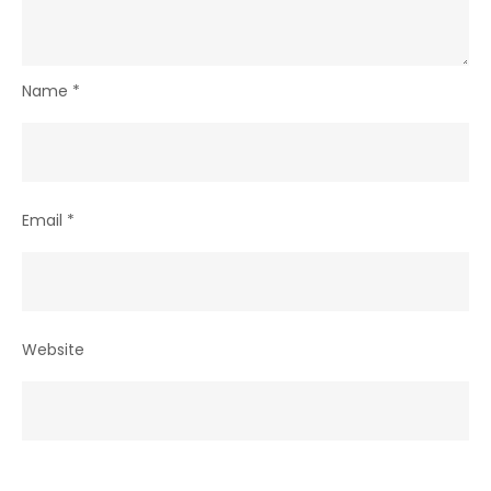
dotarea
a
10
Name
*
secții
de
neonatologie
Email
*
Website