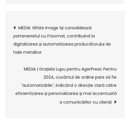
și
Salvați
Copiii
Post
MEDIA: White Image își consolidează
avertizează
parteneriatul cu Frisomat, contribuind la
că
navigation
digitalizarea și automatizarea producătorului de
în
hale metalice
România
un
copil
MEDIA | Grațiela Lupu pentru AgerPress: Pentru
mai
2024, cuvântul de ordine pare să fie
mic
“automatizările”, indicând o direcție clară către
de
eficientizarea și personalizarea și mai accentuată
un
a comunicărilor cu clienții
an
moare
la