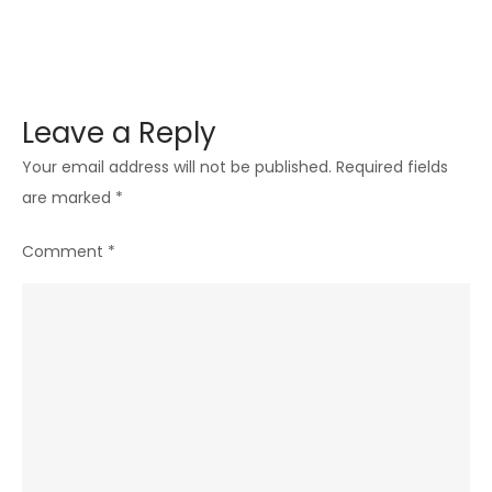
fiecare
9
ore
și
Leave a Reply
apelează
Your email address will not be published.
la
Required fields
are marked
*
români
pentru
Comment
*
a
redirecționa
3,5%
din
impozitul
pe
venit,
pentru