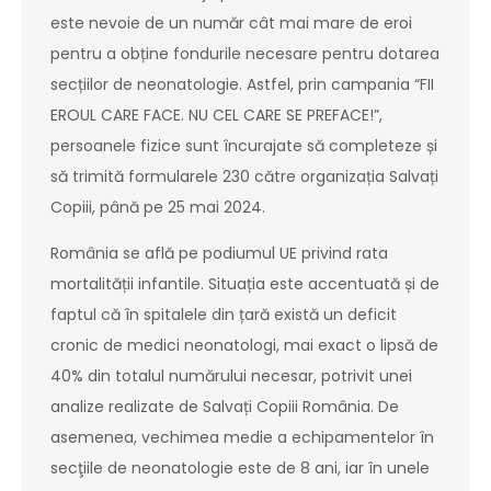
este nevoie de un număr cât mai mare de eroi
pentru a obține fondurile necesare pentru dotarea
secțiilor de neonatologie. Astfel, prin campania “FII
EROUL CARE FACE. NU CEL CARE SE PREFACE!”,
persoanele fizice sunt încurajate să completeze și
să trimită formularele 230 către organizația Salvați
Copiii, până pe 25 mai 2024.
România se află pe podiumul UE privind rata
mortalității infantile. Situația este accentuată și de
faptul că în spitalele din țară există un deficit
cronic de medici neonatologi, mai exact o lipsă de
40% din totalul numărului necesar, potrivit unei
analize realizate de Salvați Copiii România. De
asemenea, vechimea medie a echipamentelor în
secţiile de neonatologie este de 8 ani, iar în unele