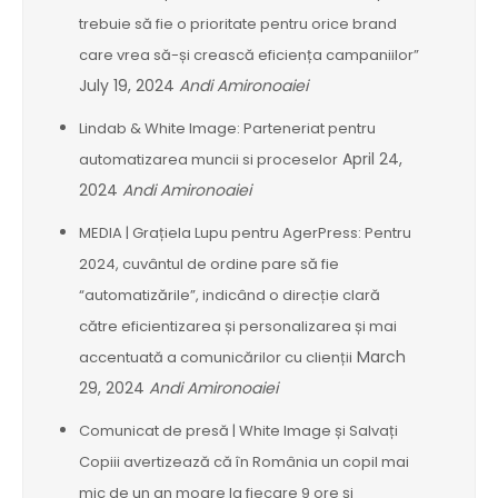
trebuie să fie o prioritate pentru orice brand
care vrea să-și crească eficiența campaniilor”
July 19, 2024
Andi Amironoaiei
Lindab & White Image: Parteneriat pentru
April 24,
automatizarea muncii si proceselor
2024
Andi Amironoaiei
MEDIA | Grațiela Lupu pentru AgerPress: Pentru
2024, cuvântul de ordine pare să fie
“automatizările”, indicând o direcție clară
către eficientizarea și personalizarea și mai
March
accentuată a comunicărilor cu clienții
29, 2024
Andi Amironoaiei
Comunicat de presă | White Image și Salvați
Copiii avertizează că în România un copil mai
mic de un an moare la fiecare 9 ore și