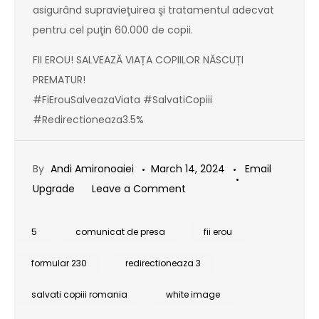
asigurând supravieţuirea şi tratamentul adecvat
pentru cel puţin 60.000 de copii.
FII EROU! SALVEAZĂ VIAȚA COPIILOR NĂSCUȚI
PREMATUR!
#FiErouSalveazaViata #SalvatiCopiii
#Redirectioneaza3.5%
By
Andi Amironoaiei
March 14, 2024
Email
on
Upgrade
Leave a Comment
Comunicat
de
5
comunicat de presa
fii erou
presă
formular 230
redirectioneaza 3
|
White
salvati copiii romania
white image
Image