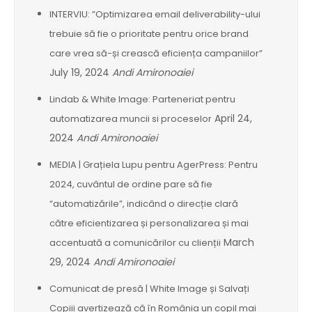
INTERVIU: ”Optimizarea email deliverability-ului
trebuie să fie o prioritate pentru orice brand
care vrea să-și crească eficiența campaniilor”
July 19, 2024
Andi Amironoaiei
Lindab & White Image: Parteneriat pentru
April 24,
automatizarea muncii si proceselor
2024
Andi Amironoaiei
MEDIA | Grațiela Lupu pentru AgerPress: Pentru
2024, cuvântul de ordine pare să fie
“automatizările”, indicând o direcție clară
către eficientizarea și personalizarea și mai
March
accentuată a comunicărilor cu clienții
29, 2024
Andi Amironoaiei
Comunicat de presă | White Image și Salvați
Copiii avertizează că în România un copil mai