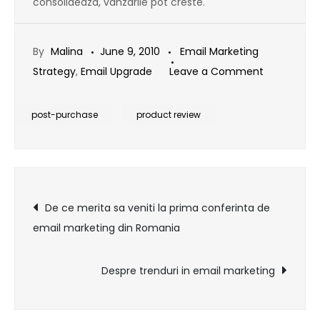
consolideaza, vanzarile pot creste.
By
Malina
June 9, 2010
Email Marketing
on
Strategy
,
Email Upgrade
Leave a Comment
Mesajele
post-
post-purchase
product review
purchase:
Continua
dialogul
Post
si
De ce merita sa veniti la prima conferinta de
dupa
email marketing din Romania
navigation
ce
a
Despre trenduri in email marketing
cumparat
de
la