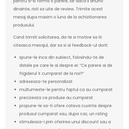
pentru a-si forma o parere, iar daca ii anunti
dinainte, risti sa uite de review. Trimite acest
mesaj dupa maxim o luna de la achizitionarea
produsului.
Cand trimiti solicitarea, da-le si motive sa iti
citeasca mesajul, dar sa si ai feedback-ul dorit:
spune-le inca din subiect, folosindu-te de
datele pe care le ai despre ei: “Ce parere ai de
frigiderul X cumparat de la noi?”
adreseaza-te personalizat
multumeste-le pentru faptul ca au cumparat
precizeaza ce produse au cumparat
propune-le sa-ti ofere cateva cuvinte despre
produsul cumparat sau, dupa caz, un rating
stimuleaza-i prin oferirea unui discount sau a