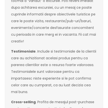
tocmai a “vandut” o excursie. Poti reveni imediat
dupa achitarea excursiei, cu un mesaj ce poate
cuprinde informatii despre obiectivele turistice pe
care le poate vizita, restaurante/pub-uri/baruri,
evenimente/concerte desfasurate concomitent
cu perioada in care merg ei in vacanta. Fii cat mai
creativ!
Testimoniale
. Include si testimoniale de la clientii
care au achizitionat acelasi produs pentru ca
parerea clientilor este o resursa foarte valoroasa.
Testimonialele sunt valoroase pentru ca
impartasesc niste experiente si le pot confirma
celor care au cumparat, ca au luat decizia cea
mai buna.
Cross-selling
. Profita de mesajul post-purchase