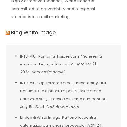
highly effective feedback, White Image is
committed to deliverability and to highest
standards in email marketing.
Blog White Image
INTERVIU | Romania-Insider.com: “Pioneering
October 21,
email marketing in Romania”
2024
Andi Amironoaiei
INTERVIU: ”Optimizarea email deliverability-ului
trebuie să fie o prioritate pentru orice brand
care vrea să-și crească eficiența campaniilor”
July 19, 2024
Andi Amironoaiei
Lindab & White Image: Parteneriat pentru
April 24,
automatizarea muncii si proceselor