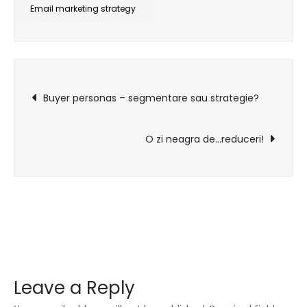
ne
Email marketing strategy
bucuram
ca
incepe
Post
scoala!
Buyer personas – segmentare sau strategie?
navigation
O zi neagra de…reduceri!
Leave a Reply