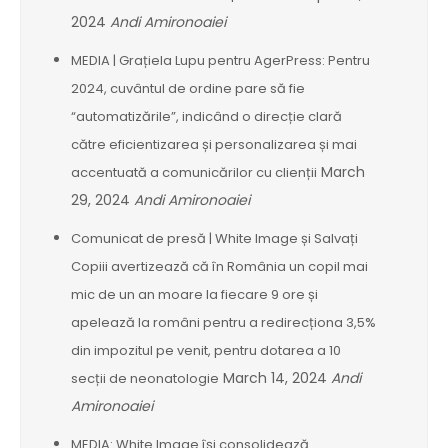
2024
Andi Amironoaiei
MEDIA | Grațiela Lupu pentru AgerPress: Pentru
2024, cuvântul de ordine pare să fie
“automatizările”, indicând o direcție clară
către eficientizarea și personalizarea și mai
March
accentuată a comunicărilor cu clienții
29, 2024
Andi Amironoaiei
Comunicat de presă | White Image și Salvați
Copiii avertizează că în România un copil mai
mic de un an moare la fiecare 9 ore și
apelează la români pentru a redirecționa 3,5%
din impozitul pe venit, pentru dotarea a 10
March 14, 2024
Andi
secții de neonatologie
Amironoaiei
MEDIA: White Image își consolidează