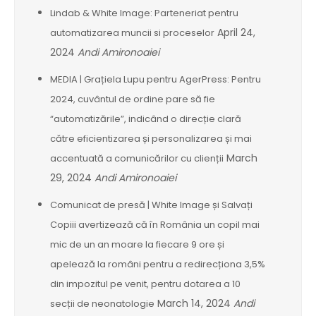
Lindab & White Image: Parteneriat pentru
April 24,
automatizarea muncii si proceselor
2024
Andi Amironoaiei
MEDIA | Grațiela Lupu pentru AgerPress: Pentru
2024, cuvântul de ordine pare să fie
“automatizările”, indicând o direcție clară
către eficientizarea și personalizarea și mai
March
accentuată a comunicărilor cu clienții
29, 2024
Andi Amironoaiei
Comunicat de presă | White Image și Salvați
Copiii avertizează că în România un copil mai
mic de un an moare la fiecare 9 ore și
apelează la români pentru a redirecționa 3,5%
din impozitul pe venit, pentru dotarea a 10
March 14, 2024
Andi
secții de neonatologie