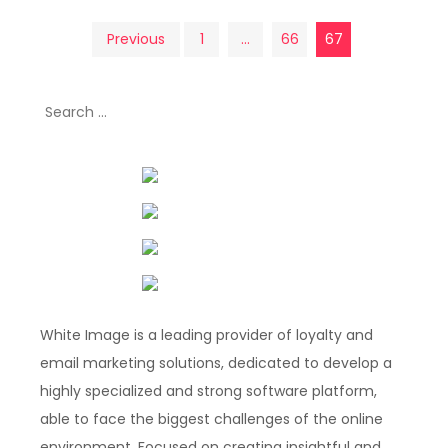
Posts
Previous
1
…
66
67
pagination
Search
for:
White Image is a leading provider of loyalty and
email marketing solutions, dedicated to develop a
highly specialized and strong software platform,
able to face the biggest challenges of the online
environment. Focused on creating insightful and