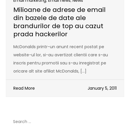
Email marketing
,
Email news
,
News
Milioane de adrese de email
din bazele de date ale
brandurilor de top au cazut
prada hackerilor
McDonalds printr-un anunt recent postat pe
website-ul lor, si-au avertizat clientii care s-au
inscris pentru promotii sau s-au inregistrat pe
oricare alt site afiliat McDonalds, […]
Read More
January 5, 2011
Search
for: