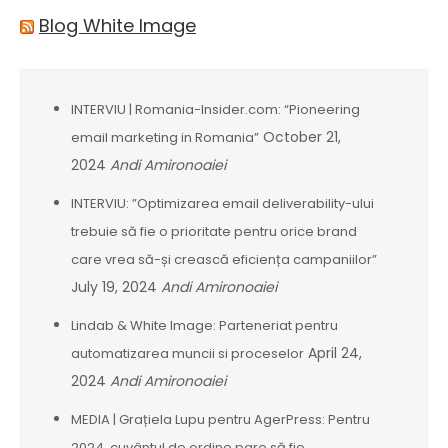
Blog White Image
INTERVIU | Romania-Insider.com: “Pioneering
October 21,
email marketing in Romania”
2024
Andi Amironoaiei
INTERVIU: ”Optimizarea email deliverability-ului
trebuie să fie o prioritate pentru orice brand
care vrea să-și crească eficiența campaniilor”
July 19, 2024
Andi Amironoaiei
Lindab & White Image: Parteneriat pentru
April 24,
automatizarea muncii si proceselor
2024
Andi Amironoaiei
MEDIA | Grațiela Lupu pentru AgerPress: Pentru
2024, cuvântul de ordine pare să fie