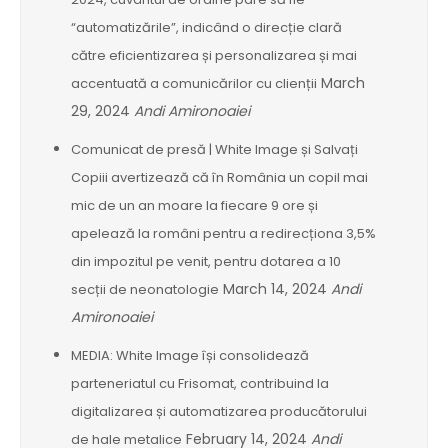
“automatizările”, indicând o direcție clară
către eficientizarea și personalizarea și mai
March
accentuată a comunicărilor cu clienții
29, 2024
Andi Amironoaiei
Comunicat de presă | White Image și Salvați
Copiii avertizează că în România un copil mai
mic de un an moare la fiecare 9 ore și
apelează la români pentru a redirecționa 3,5%
din impozitul pe venit, pentru dotarea a 10
March 14, 2024
Andi
secții de neonatologie
Amironoaiei
MEDIA: White Image își consolidează
parteneriatul cu Frisomat, contribuind la
digitalizarea și automatizarea producătorului
February 14, 2024
Andi
de hale metalice