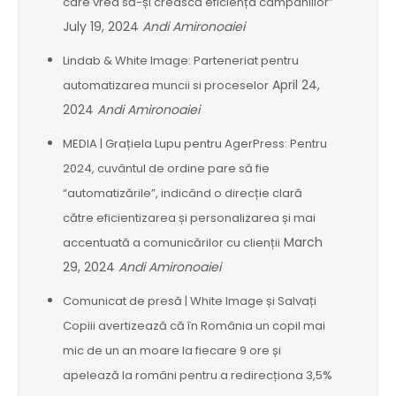
care vrea să-și crească eficiența campaniilor”
July 19, 2024
Andi Amironoaiei
Lindab & White Image: Parteneriat pentru
April 24,
automatizarea muncii si proceselor
2024
Andi Amironoaiei
MEDIA | Grațiela Lupu pentru AgerPress: Pentru
2024, cuvântul de ordine pare să fie
“automatizările”, indicând o direcție clară
către eficientizarea și personalizarea și mai
March
accentuată a comunicărilor cu clienții
29, 2024
Andi Amironoaiei
Comunicat de presă | White Image și Salvați
Copiii avertizează că în România un copil mai
mic de un an moare la fiecare 9 ore și
apelează la români pentru a redirecționa 3,5%