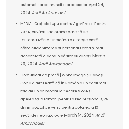
April 24,
automatizarea muncii si proceselor
2024
Andi Amironoaiei
MEDIA | Grațiela Lupu pentru AgerPress: Pentru
2024, cuvântul de ordine pare să fie
“automatizările”, indicând o direcție clară
către eficientizarea și personalizarea și mai
March
accentuată a comunicărilor cu clienții
29, 2024
Andi Amironoaiei
Comunicat de presă | White Image și Salvați
Copiii avertizează că în România un copil mai
mic de un an moare la fiecare 9 ore și
apelează la români pentru a redirecționa 3,5%
din impozitul pe venit, pentru dotarea a 10
March 14, 2024
Andi
secții de neonatologie
Amironoaiei