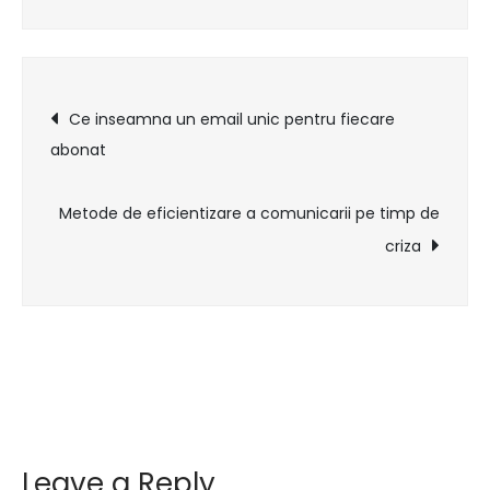
urilor
Post
Ce inseamna un email unic pentru fiecare
abonat
navigation
Metode de eficientizare a comunicarii pe timp de
criza
Leave a Reply