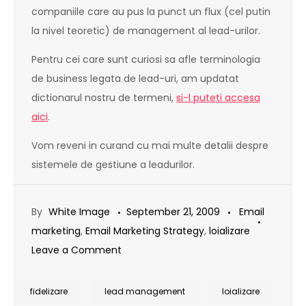
companiile care au pus la punct un flux (cel putin
la nivel teoretic) de management al lead-urilor.
Pentru cei care sunt curiosi sa afle terminologia
de business legata de lead-uri, am updatat
dictionarul nostru de termeni,
si-l puteti accesa
aici
.
Vom reveni in curand cu mai multe detalii despre
sistemele de gestiune a leadurilor.
By
White Image
September 21, 2009
Email
marketing
,
Email Marketing Strategy
,
loializare
on
Leave a Comment
Managementul
lead-
fidelizare
lead management
loializare