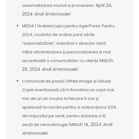
April 24,
automatizarea muncii si proceselor
2024
Andi Amironoaiei
MEDIA | Grațiela Lupu pentru AgerPress: Pentru
2024, cuvântul de ordine pare să fie
“automatizările”, indicând o direcție clară
către eficientizarea și personalizarea și mai
March
accentuată a comunicărilor cu clienții
29, 2024
Andi Amironoaiei
Comunicat de presă | White Image și Salvați
Copiii avertizează că în România un copil mai
mic de un an moare la fiecare 9 ore și
apelează la români pentru a redirecționa 3,5%
din impozitul pe venit, pentru dotarea a 10
March 14, 2024
Andi
secții de neonatologie
Amironoaiei