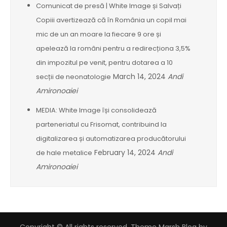
Comunicat de presă | White Image și Salvați
Copiii avertizează că în România un copil mai
mic de un an moare la fiecare 9 ore și
apelează la români pentru a redirecționa 3,5%
din impozitul pe venit, pentru dotarea a 10
March 14, 2024
Andi
secții de neonatologie
Amironoaiei
MEDIA: White Image își consolidează
parteneriatul cu Frisomat, contribuind la
digitalizarea și automatizarea producătorului
February 14, 2024
Andi
de hale metalice
Amironoaiei
Copyright © All rights reserved. Theme Marsh Blog by