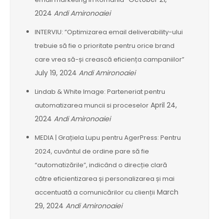
2024
Andi Amironoaiei
INTERVIU: ”Optimizarea email deliverability-ului
trebuie să fie o prioritate pentru orice brand
care vrea să-și crească eficiența campaniilor”
July 19, 2024
Andi Amironoaiei
Lindab & White Image: Parteneriat pentru
April 24,
automatizarea muncii si proceselor
2024
Andi Amironoaiei
MEDIA | Grațiela Lupu pentru AgerPress: Pentru
2024, cuvântul de ordine pare să fie
“automatizările”, indicând o direcție clară
către eficientizarea și personalizarea și mai
March
accentuată a comunicărilor cu clienții
29, 2024
Andi Amironoaiei