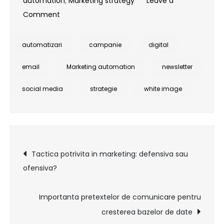
automation
,
Marketing strategy
Leave a
on
Comment
Marketingul
automatizat
automatizari
campanie
digital
e
email
Marketing automation
newsletter
ca
glazura
social media
strategie
white image
de
pe
prajituri
Post
Tactica potrivita in marketing: defensiva sau
ofensiva?
navigation
Importanta pretextelor de comunicare pentru
cresterea bazelor de date