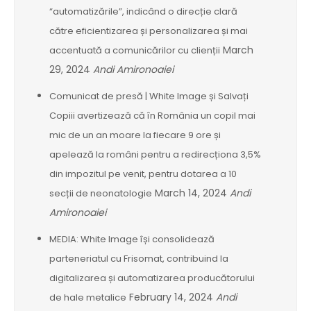
“automatizările”, indicând o direcție clară
către eficientizarea și personalizarea și mai
March
accentuată a comunicărilor cu clienții
29, 2024
Andi Amironoaiei
Comunicat de presă | White Image și Salvați
Copiii avertizează că în România un copil mai
mic de un an moare la fiecare 9 ore și
apelează la români pentru a redirecționa 3,5%
din impozitul pe venit, pentru dotarea a 10
March 14, 2024
Andi
secții de neonatologie
Amironoaiei
MEDIA: White Image își consolidează
parteneriatul cu Frisomat, contribuind la
digitalizarea și automatizarea producătorului
February 14, 2024
Andi
de hale metalice