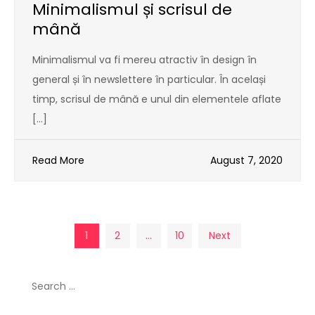
Minimalismul și scrisul de
mână
Minimalismul va fi mereu atractiv în design în
general și în newslettere în particular. În același
timp, scrisul de mână e unul din elementele aflate
[…]
Read More
August 7, 2020
Posts
1
2
…
10
Next
pagination
Search
for: