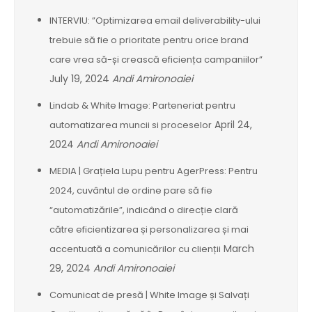
INTERVIU: ”Optimizarea email deliverability-ului
trebuie să fie o prioritate pentru orice brand
care vrea să-și crească eficiența campaniilor”
July 19, 2024
Andi Amironoaiei
Lindab & White Image: Parteneriat pentru
April 24,
automatizarea muncii si proceselor
2024
Andi Amironoaiei
MEDIA | Grațiela Lupu pentru AgerPress: Pentru
2024, cuvântul de ordine pare să fie
“automatizările”, indicând o direcție clară
către eficientizarea și personalizarea și mai
March
accentuată a comunicărilor cu clienții
29, 2024
Andi Amironoaiei
Comunicat de presă | White Image și Salvați