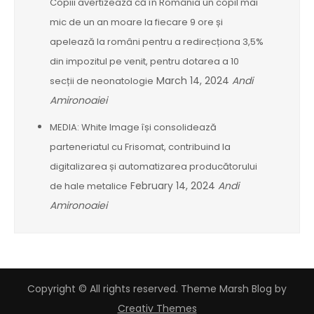
Copiii avertizează că în România un copil mai
mic de un an moare la fiecare 9 ore și
apelează la români pentru a redirecționa 3,5%
din impozitul pe venit, pentru dotarea a 10
March 14, 2024
Andi
secții de neonatologie
Amironoaiei
MEDIA: White Image își consolidează
parteneriatul cu Frisomat, contribuind la
digitalizarea și automatizarea producătorului
February 14, 2024
Andi
de hale metalice
Amironoaiei
Copyright © All rights reserved. Theme Marsh Blog by
Creativ Themes