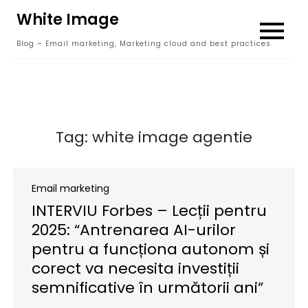
Skip
White Image
to
Blog – Email marketing, Marketing cloud and best practices
content
Tag:
white image agentie
Email marketing
INTERVIU Forbes – Lecții pentru
2025: “Antrenarea AI-urilor
pentru a funcționa autonom și
corect va necesita investiții
semnificative în următorii ani”