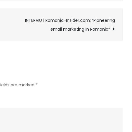
trebuie
să
INTERVIU | Romania-Insider.com: “Pioneering
fie
email marketing in Romania”
o
prioritate
pentru
orice
brand
care
vrea
fields are marked
*
să-
și
crească
eficiența
campaniilor”