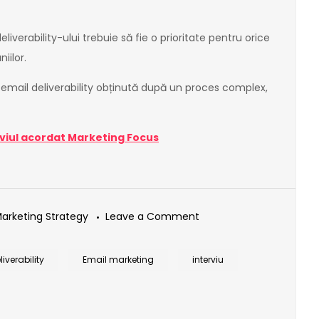
verability-ului trebuie să fie o prioritate pentru orice
iilor.
email deliverability obținută după un proces complex,
rviul acordat Marketing Focus
on
Marketing Strategy
Leave a Comment
INTERVIU:
”Optimizarea
iverability
Email marketing
interviu
email
deliverability-
ului