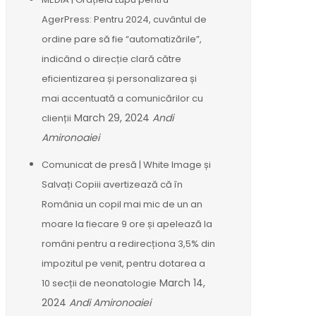
AgerPress: Pentru 2024, cuvântul de
ordine pare să fie “automatizările”,
indicând o direcție clară către
eficientizarea și personalizarea și
mai accentuată a comunicărilor cu
March 29, 2024
Andi
clienții
Amironoaiei
Comunicat de presă | White Image și
Salvați Copiii avertizează că în
România un copil mai mic de un an
moare la fiecare 9 ore și apelează la
români pentru a redirecționa 3,5% din
impozitul pe venit, pentru dotarea a
March 14,
10 secții de neonatologie
2024
Andi Amironoaiei