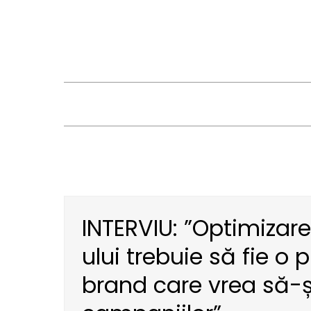
Skip
to
content
INTERVIU: ”Optimizare
ului trebuie să fie o 
brand care vrea să-ș