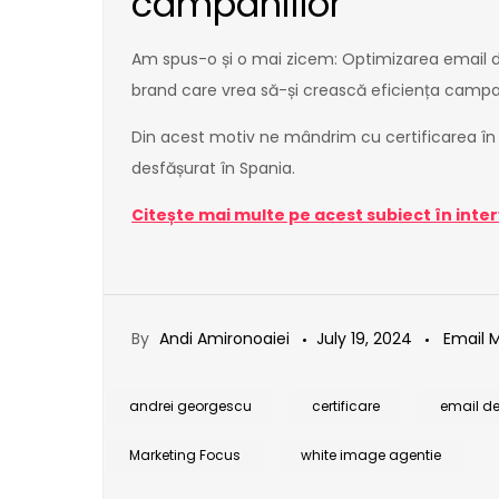
campaniilor”
Am spus-o și o mai zicem: Optimizarea email deli
brand care vrea să-și crească eficiența campan
Din acest motiv ne mândrim cu certificarea în 
desfășurat în Spania.
Citește mai multe pe acest subiect în inte
By
Andi Amironoaiei
July 19, 2024
Email 
andrei georgescu
certificare
email del
Marketing Focus
white image agentie