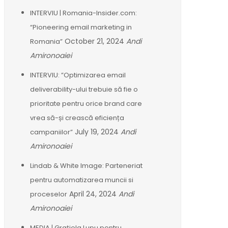
INTERVIU | Romania-Insider.com:
“Pioneering email marketing in
October 21, 2024
Andi
Romania”
Amironoaiei
INTERVIU: ”Optimizarea email
deliverability-ului trebuie să fie o
prioritate pentru orice brand care
vrea să-și crească eficiența
July 19, 2024
Andi
campaniilor”
Amironoaiei
Lindab & White Image: Parteneriat
pentru automatizarea muncii si
April 24, 2024
Andi
proceselor
Amironoaiei
MEDIA | Grațiela Lupu pentru