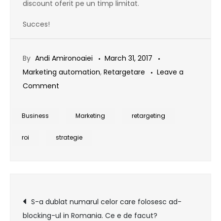
discount oferit pe un timp limitat.
Succes!
By
Andi Amironoaiei
March 31, 2017
Marketing automation
,
Retargetare
Leave a
on
Comment
7
sfaturi
Business
Marketing
retargeting
pentru
roi
strategie
un
retargeting
corect
si
Post
eficient
S-a dublat numarul celor care folosesc ad-
blocking-ul in Romania. Ce e de facut?