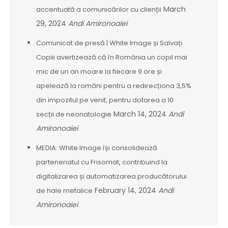
March
accentuată a comunicărilor cu clienții
29, 2024
Andi Amironoaiei
Comunicat de presă | White Image și Salvați
Copiii avertizează că în România un copil mai
mic de un an moare la fiecare 9 ore și
apelează la români pentru a redirecționa 3,5%
din impozitul pe venit, pentru dotarea a 10
March 14, 2024
Andi
secții de neonatologie
Amironoaiei
MEDIA: White Image își consolidează
parteneriatul cu Frisomat, contribuind la
digitalizarea și automatizarea producătorului
February 14, 2024
Andi
de hale metalice
Amironoaiei