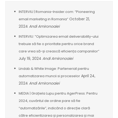
INTERVIU | Romania-Insider.com: “Pioneering
October 21,
email marketing in Romania”
2024
Andi Amironoaiei
INTERVIU: ”Optimizarea email deliverability-ului
trebuie să fie o prioritate pentru orice brand
care vrea să-și crească eficiența campaniilor”
July 19, 2024
Andi Amironoaiei
Lindab & White Image: Parteneriat pentru
April 24,
automatizarea muncii si proceselor
2024
Andi Amironoaiei
MEDIA | Grațiela Lupu pentru AgerPress: Pentru
2024, cuvântul de ordine pare să fie
“automatizările”, indicând o direcție clară
către eficientizarea și personalizarea și mai